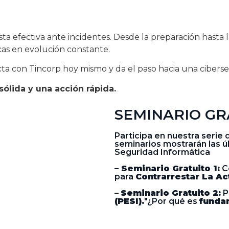
a efectiva ante incidentes. Desde la preparación hasta
as en evolución constante.
ta con Tincorp hoy mismo y da el paso hacia una cibers
ólida y una acción rápida.
SEMINARIO GR
Participa en nuestra seri
seminarios mostrarán las ú
Seguridad Informática
– Seminario Gratuito 1:
C
para
Contrarrestar La Ac
–
Seminario Gratuito 2:
P
(PESI).
"¿Por qué es
funda