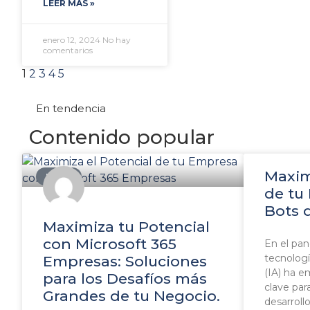
LEER MÁS »
enero 12, 2024
No hay
comentarios
1
2
3
4
5
En tendencia
Contenido popular
Maxim
BLOG
de tu
Bots 
Maximiza tu Potencial
con Microsoft 365
En el pan
tecnología
Empresas: Soluciones
(IA) ha 
para los Desafíos más
clave par
Grandes de tu Negocio.
desarroll