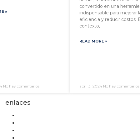
convertido en una herramie
E »
indispensable para mejorar l
eficiencia y reducir costos.
contexto,
READ MORE »
24
No hay comentarios
abril 3, 2024
No hay comentarios
enlaces
Casos de Exito
Reconocimientos
Blog
Contáctenos