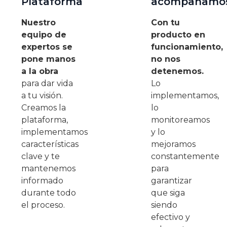
Plataforma
acompañamo
Nuestro
Con tu
equipo de
producto en
expertos se
funcionamiento,
pone manos
no nos
a la obra
detenemos.
para dar vida
Lo
a tu visión.
implementamos,
Creamos la
lo
plataforma,
monitoreamos
implementamos
y lo
características
mejoramos
clave y te
constantemente
mantenemos
para
informado
garantizar
durante todo
que siga
el proceso.
siendo
efectivo y