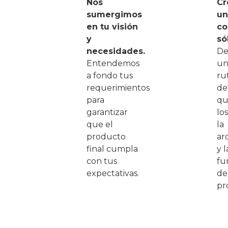
Nos
Cr
sumergimos
un
en tu visión
co
y
só
necesidades.
De
Entendemos
un
a fondo tus
ru
requerimientos
de
para
qu
garantizar
los
que el
la
producto
ar
final cumpla
y l
con tus
fu
expectativas.
de
pr