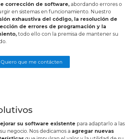
e corrección de software,
abordando errores o
gir en sistemas en funcionamiento. Nuestro
sión exhaustiva del código, la resolución de
rrección de errores de programación y la
iento,
todo ello con la premisa de mantener su
do.
Quiero que me contácten
olutivos
ejorar su software existente
para adaptarlo a las
su negocio. Nos dedicamos a
agregar nuevas
erísticas
que impulsan el valor y la utilidad de su