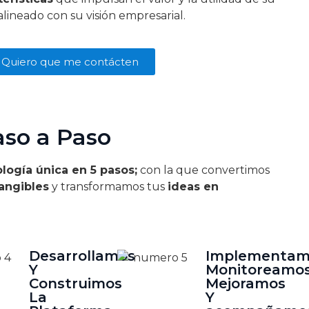
lineado con su visión empresarial.
Quiero que me contácten
aso a Paso
ogía única en 5 pasos;
con la que convertimos
tangibles
y transformamos tus
ideas en
Desarrollamos
Implementam
Y
Monitoreamos
Construimos
Mejoramos
La
Y