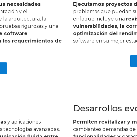
tus necesidades
Ejecutamos proyectos d
tación y el
problemas que puedan sur
 la arquitectura, la
enfoque incluye una
revi
, pruebas rigurosas y una
vulnerabilidades, la co
e software
optimización del rendim
a los requerimientos de
software en su mejor esta
Desarrollos ev
mas
y aplicaciones
Permiten revitalizar y m
os tecnologías avanzadas,
cambiantes demandas de 
unicación fluida entre
funcionalidades y caract