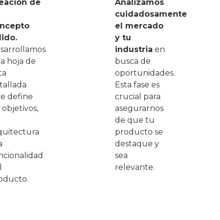
eación de
Analizamos
cuidadosamente
ncepto
el mercado
lido.
y tu
sarrollamos
industria
en
a hoja de
busca de
ta
oportunidades.
tallada
Esta fase es
e define
crucial para
 objetivos,
asegurarnos
de que tu
quitectura
producto se
a
destaque y
ncionalidad
sea
l
relevante.
oducto.