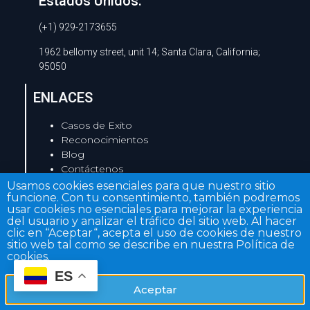
Estados Unidos:
(+1) 929-2173655
1962 bellomy street, unit 14; Santa Clara, California;
95050
ENLACES
Casos de Exito
Reconocimientos
Blog
Contáctenos
Términos y condiciones
Usamos cookies esenciales para que nuestro sitio
funcione. Con tu consentimiento, también podremos
Declaración de Tratamiento de Información
usar cookies no esenciales para mejorar la experiencia
Personal
del usuario y analizar el tráfico del sitio web. Al hacer
Aviso de Privacidad
clic en “Aceptar“, acepta el uso de cookies de nuestro
sitio web tal como se describe en nuestra Política de
cookies.
Opina sobre nosotros
ES
Aceptar