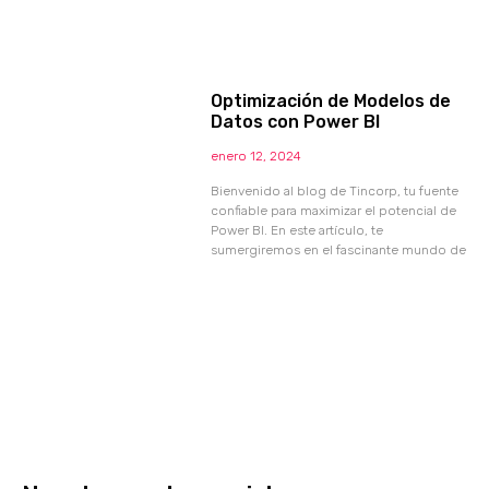
Optimización de Modelos de
Datos con Power BI
enero 12, 2024
Bienvenido al blog de Tincorp, tu fuente
confiable para maximizar el potencial de
Power BI. En este artículo, te
sumergiremos en el fascinante mundo de