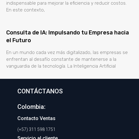
indispensable para mejorar la eficiencia y reducir costos.
En este contexto,
Consulta de IA: Impulsando tu Empresa hacia
el Futuro
En un mundo cada vez más digitalizado, las empresas se
enfrentan al desafío constante de mantenerse a la
vanguardia de la tecnología. La Inteligencia Artificial
CONTÁCTANOS
Colombia:
Contacto Ventas
(+57) 311 598 1751
Servicio al cliente