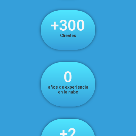
+
300
Clientes
0
años de experiencia
en la nube
+
2