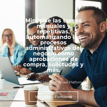
Minimise las tareas
manuales y
repetitivas,
automatizando los
procesos
administrativos del
negocio como
aprobaciones de
compra, solictudes y
más.
con la suite Microsoft Power Platform
Ver Cómo Funciona